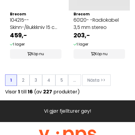
Brecom
Brecom
104215--
60120- -Radiokabel
Skinn-/Bukkkniv 15 cm.
3,5 mm stereo
Rødt håndtak
459,-
203,-
I lager
I lager
Köp nu
Köp nu
1
2
3
4
5
...
Nästa >>
Visar
1
till
16
(av
227
produkter)
Vi gjør fjellturer gøy!