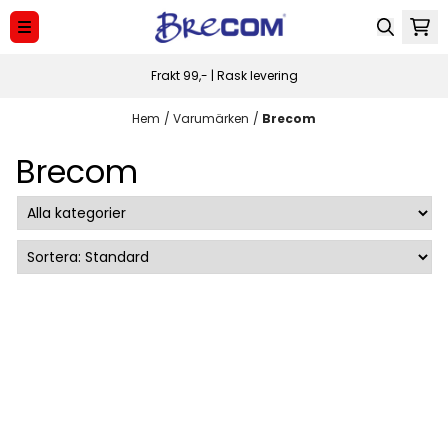
Hoppa till innehåll
Frakt 99,- | Rask levering
Hem
/
Varumärken
/
Brecom
Brecom