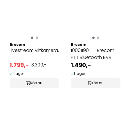
Brecom
Brecom
Livestream viltkamera.
10001190 - - Brecom
PTT Bluetooth BVR-
1.799,-
002-2600D
1.490,-
3.399,-
I lager
I lager
Köp nu
Köp nu