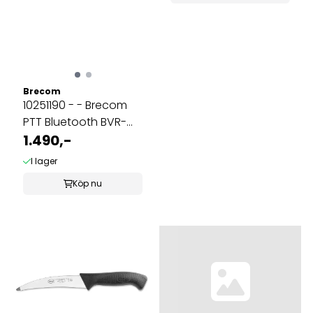
Brecom
10251190 - - Brecom
PTT Bluetooth BVR-
002-2500D
1.490,-
I lager
Köp nu