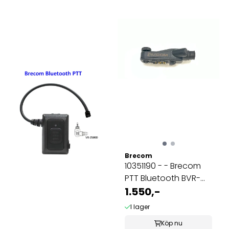
Brecom
10351190 - - Brecom
PTT Bluetooth BVR-
0129A-3500D
1.550,-
I lager
Köp nu