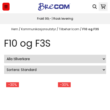
Hoppa till innehåll
Frakt 99,- | Rask levering
Hem
/
Kommunikasjonsutstyr
/
Tilbehør Icom
/
F10 og F3S
F10 og F3S
-30%
-30%