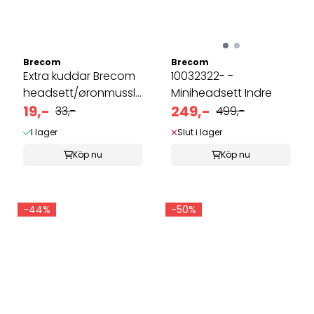
Brecom
Brecom
Extra kuddar Brecom
10032322- -
headsett/øronmussla
Miniheadsett Indre
indre ...
19,-
249,-
33,-
499,-
I lager
Slut i lager
Köp nu
Köp nu
-44%
-50%