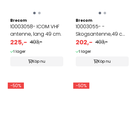
Brecom
Brecom
10003058- ICOM VHF
10003055- -
antenne, lang 49 cm.
Skogsantenne,49 cm.
225,-
TNC
202,-
403,-
403,-
I lager
I lager
Köp nu
Köp nu
-50%
-50%