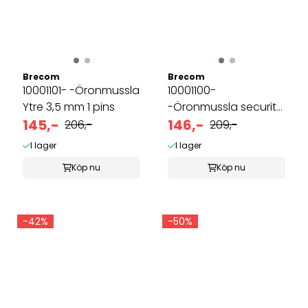
Brecom
Brecom
10001101- -Öronmussla
10001100-
Ytre 3,5 mm 1 pins
-Öronmussla security
145,-
3,5mm plugg-1 pins
146,-
206,-
209,-
I lager
I lager
Köp nu
Köp nu
-42%
-50%