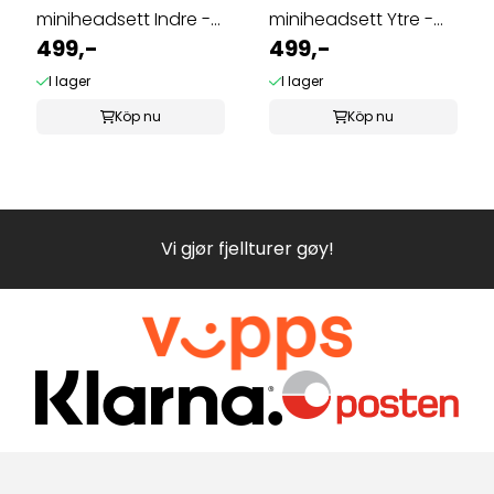
miniheadsett Indre -
miniheadsett Ytre -
Icom F10 ...
499,-
Icom F10 ...
499,-
I lager
I lager
Köp nu
Köp nu
Vi gjør fjellturer gøy!