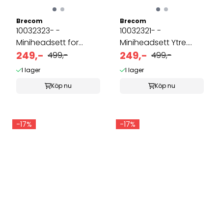
Brecom
Brecom
10032323- -
10032321- -
Miniheadsett for
Miniheadsett Ytre.
Peltor hørselsvern. ...
249,-
Icom m.fler
249,-
499,-
499,-
I lager
I lager
Köp nu
Köp nu
-17%
-17%