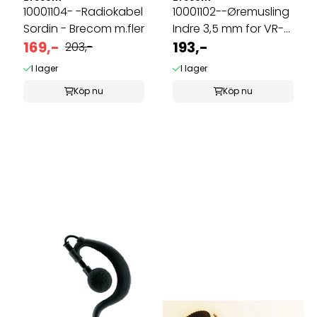
10001104- -Radiokabel
10001102--Øremusling
Sordin - Brecom m.fler
Indre 3,5 mm for VR-
169,-
2600D ...
193,-
203,-
I lager
I lager
Köp nu
Köp nu