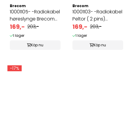
Brecom
Brecom
10001105- -Radiokabel
10001103- -Radiokabel
høreslynge Brecom
Peltor ( 2 pins)
m.fler
169,-
Brecom ...
169,-
203,-
203,-
I lager
I lager
Köp nu
Köp nu
-17%