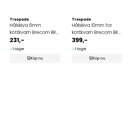
Trespade
Trespade
Hålskiva 6mm
Hålskiva 10mm for
köttkvarn Brecom BK-
köttkvarn Brecom BK-
1200/TC-12
231,-
1200/TC-12
399,-
I lager
I lager
Köp nu
Köp nu