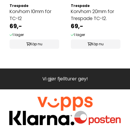
Trespade
Trespade
Korvhorn 10mm för
Korvhorn 20mm for
TC-12
Trespade TC-12.
69,-
69,-
I lager
I lager
Köp nu
Köp nu
Vi gjør fjellturer gøy!