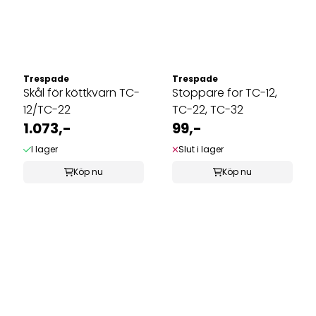
Trespade
Trespade
Skål för köttkvarn TC-
Stoppare for TC-12,
12/TC-22
TC-22, TC-32
1.073,-
99,-
I lager
Slut i lager
Köp nu
Köp nu