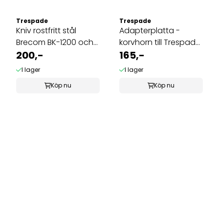
Trespade
Trespade
Kniv rostfritt stål
Adapterplatta -
Brecom BK-1200 och
korvhorn till Trespade
Trespade ...
200,-
TC-12
165,-
I lager
I lager
Köp nu
Köp nu