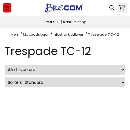
Hoppa till innehåll
Frakt 99,- | Rask levering
Hem
/
Matproduksjon
/
Tilbehør kjøttkvern
/
Trespade TC-12
Trespade TC-12