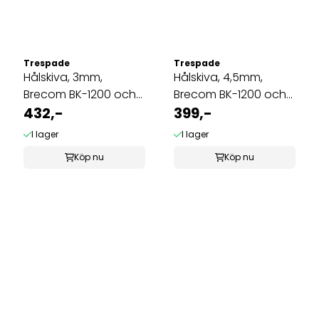
Trespade
Trespade
Hålskiva, 3mm,
Hålskiva, 4,5mm,
Brecom BK-1200 och
Brecom BK-1200 och
Trespade TC-12
432,-
Trespade ...
399,-
I lager
I lager
Köp nu
Köp nu