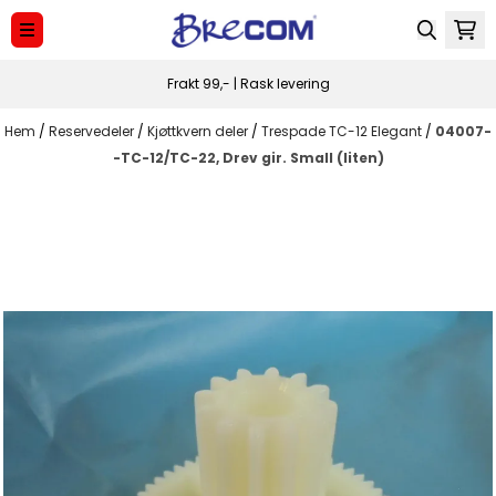
Hoppa till innehåll
Frakt 99,- | Rask levering
Hem
/
Reservedeler
/
Kjøttkvern deler
/
Trespade TC-12 Elegant
/
04007-
-TC-12/TC-22, Drev gir. Small (liten)