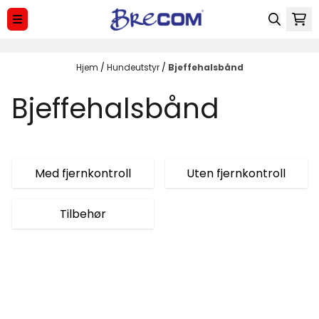
Hopp til innhold
Hjem
/
Hundeutstyr
/
Bjeffehalsbånd
Bjeffehalsbånd
Med fjernkontroll
Uten fjernkontroll
Tilbehør