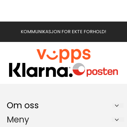
KOMMUNIKASJON FOR EKTE FORHOLD!
Om oss
Brecom AS
Meny
Drognestoppen 2