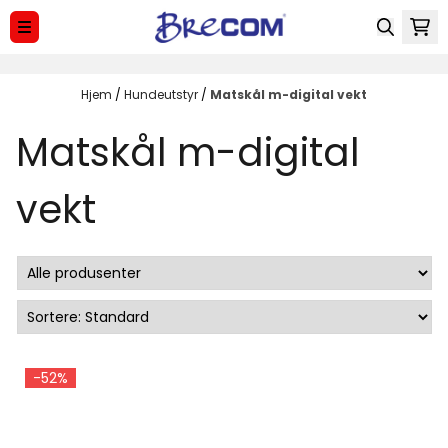
Hopp til innhold
Hjem
/
Hundeutstyr
/
Matskål m-digital vekt
Matskål m-digital
vekt
-52%