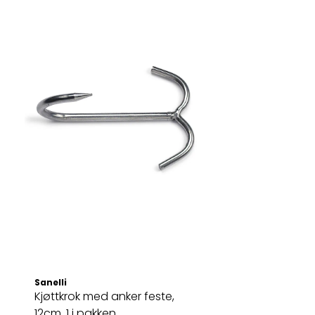
Sanelli
Kjøttkrok med anker feste,
12cm. 1 i pakken.