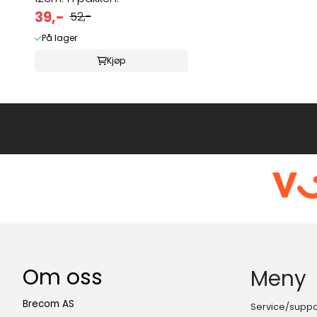
39,-
52,-
På lager
Kjøp
Om oss
Meny
Brecom AS
Service/suppo