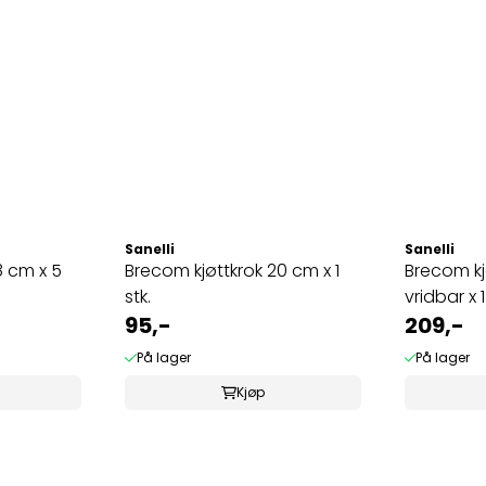
Sanelli
Sanelli
8 cm x 5
Brecom kjøttkrok 20 cm x 1
Brecom kj
stk.
vridbar x 1
95,-
209,-
På lager
På lager
Kjøp