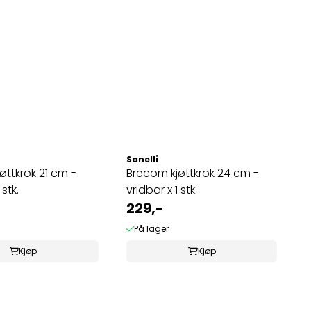
Sanelli
øttkrok 21 cm -
Brecom kjøttkrok 24 cm -
 stk.
vridbar x 1 stk.
229,-
På lager
Kjøp
Kjøp