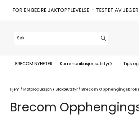
Hopp til innhold
FOR EN BEDRE JAKTOPPLEVELSE - TESTET AV JEGER
BRECOM NYHETER
Kommunikasjonsutstyr
Tips og
Hjem
/
Matproduksjon
/
Slakteutstyr
/
Brecom Opphengingskrok
Brecom Opphengings