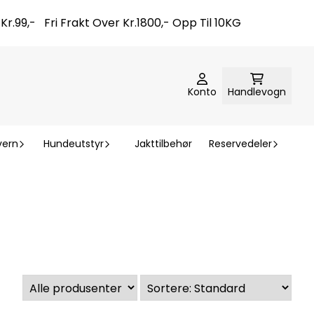
t Kr.99,- Fri Frakt Over Kr.1800,- Opp Til 10KG
Konto
Handlevogn
vern
Hundeutstyr
Jakttilbehør
Reservedeler