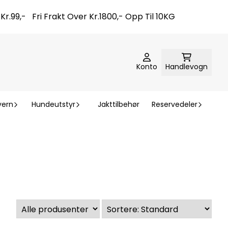
t Kr.99,- Fri Frakt Over Kr.1800,- Opp Til 10KG
Konto
Handlevogn
vern
Hundeutstyr
Jakttilbehør
Reservedeler