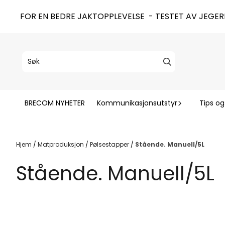
Hopp til innhold
FOR EN BEDRE JAKTOPPLEVELSE - TESTET AV JEGER
BRECOM NYHETER
Kommunikasjonsutstyr
Tips og
Hjem
/
Matproduksjon
/
Pølsestapper
/
Stående. Manuell/5L
Stående. Manuell/5L