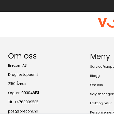
Om oss
Meny
Brecom AS
Service/suppo
Drognestoppen 2
Blogg
2150 Årnes
Om oss
Org. nr. 993048151
Salgsbetingel
Tlf:
+4763909585
Frakt og retur
post@brecom.no
Personverner