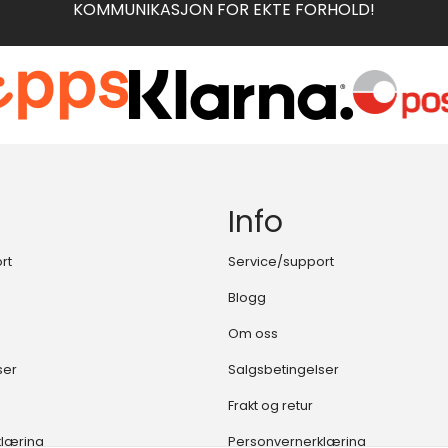
KOMMUNIKASJON FOR EKTE FORHOLD!
Info
rt
Service/support
Blogg
Om oss
ser
Salgsbetingelser
Frakt og retur
klæring
Personvernerklæring