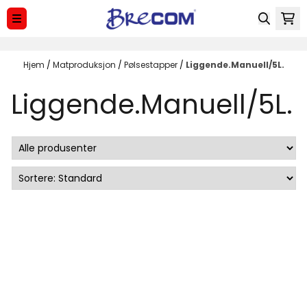
Hopp til innhold
Hjem
/
Matproduksjon
/
Pølsestapper
/
Liggende.Manuell/5L.
Liggende.Manuell/5L.