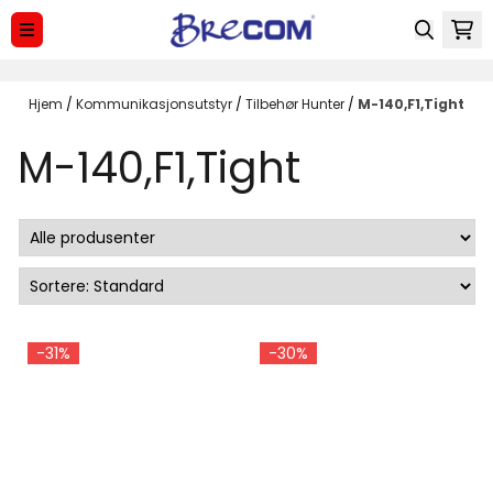
Hopp til innhold
Hjem
/
Kommunikasjonsutstyr
/
Tilbehør Hunter
/
M-140,F1,Tight
M-140,F1,Tight
-31%
-30%