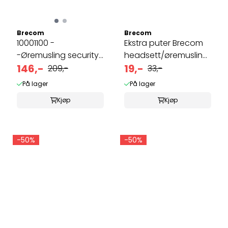
Brecom
Brecom
10001100 -
Ekstra puter Brecom
-Øremusling security
headsett/øremusling
3,5mm plugg
146,-
indre ...
19,-
209,-
33,-
På lager
På lager
Kjøp
Kjøp
-50%
-50%