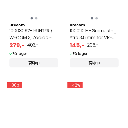
Brecom
Brecom
10003057- HUNTER /
10001101- -Øremusling
W-COM 3, Zodiac -
Ytre 3,5 mm for VR-
Antenne ...
279,-
2600 ...
145,-
403,-
206,-
På lager
På lager
Kjøp
Kjøp
-30%
-42%