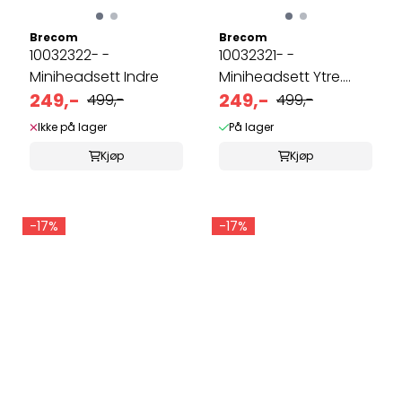
Brecom
Brecom
10032322- -
10032321- -
Miniheadsett Indre
Miniheadsett Ytre.
249,-
Icom m.fler
249,-
499,-
499,-
Ikke på lager
På lager
Kjøp
Kjøp
-17%
-17%