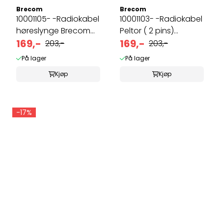
Brecom
Brecom
10001105- -Radiokabel
10001103- -Radiokabel
høreslynge Brecom
Peltor ( 2 pins)
m.fler
169,-
Brecom ...
169,-
203,-
203,-
På lager
På lager
Kjøp
Kjøp
-17%