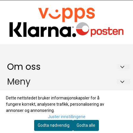
Om oss
Brecom AS
Meny
Drognestoppen 2
Service/support
Info
Dette nettstedet bruker informasjonskapsler for å
2150 Årnes
Blogg
fungere korrekt, analysere trafikk, personalisering av
Service/support
Nyhetsbrev
Org. nr. 993048151
annonser og annonsering.
Om oss
Juster innstillingene
Blogg
Tlf:
+4763909585
Registrer deg for å motta nyheter og tilbud!
Salgsbetingelser
Godta nødvendig
Godta alle
E-post
Om oss
post@brecom.no