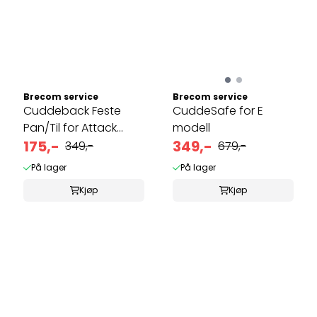
Brecom service
Brecom service
Cuddeback Feste
CuddeSafe for E
Pan/Til for Attack
modell
serie
175,-
349,-
349,-
679,-
På lager
På lager
Kjøp
Kjøp