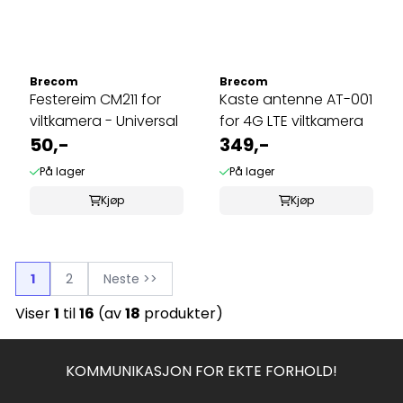
Brecom
Brecom
Festereim CM211 for
Kaste antenne AT-001
viltkamera - Universal
for 4G LTE viltkamera
50,-
349,-
På lager
På lager
Kjøp
Kjøp
1
2
Neste >>
Viser
1
til
16
(av
18
produkter)
KOMMUNIKASJON FOR EKTE FORHOLD!