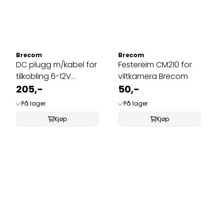
Brecom
Brecom
DC plugg m/kabel for
Festereim CM210 for
tilkobling 6-12V
viltkamera Brecom
batteri.
205,-
50,-
På lager
På lager
Kjøp
Kjøp