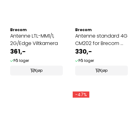
Brecom
Brecom
Antenne LTL-MM1/1,
Antenne standard 4G
2G/Edge Viltkamera
CM202 for Brecom ...
361,-
330,-
På lager
På lager
Kjøp
Kjøp
-47%