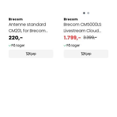
Brecom
Brecom
Antenne standard
Brecom CM5000LS
CM201, for Brecom
Livestream Cloud
CM2600
220,-
viltkamera.
1.799,-
3.399,-
På lager
På lager
Kjøp
Kjøp