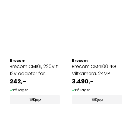
Brecom
Brecom
Brecom CM101, 220V til
Brecom CM4100 4G
12V adapter for
Viltkamera. 24MP
Brecom ...
242,-
3.490,-
På lager
På lager
Kjøp
Kjøp