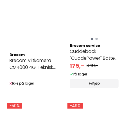
Brecom service
Cuddeback
Brecom
"CuddePower" Batteri
Brecom Viltkamera
kasse
175,-
349,-
CM4000 4G, Teknisk
informasjon
På lager
Ikke på lager
Kjøp
-50%
-49%