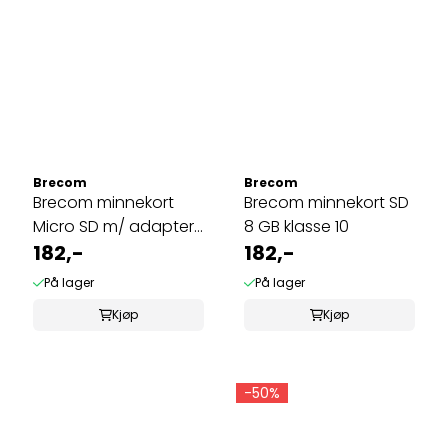
Brecom
Brecom
Brecom minnekort
Brecom minnekort SD
Micro SD m/ adapter
8 GB klasse 10
8 GB
182,-
182,-
På lager
På lager
Kjøp
Kjøp
-50%