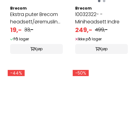
Brecom
Brecom
Ekstra puter Brecom
10032322- -
headsett/øremusling
Miniheadsett Indre
indre ...
19,-
249,-
33,-
499,-
På lager
Ikke på lager
Kjøp
Kjøp
-44%
-50%