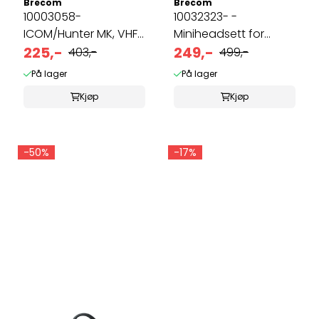
Brecom
Brecom
10003058-
10032323- -
ICOM/Hunter MK, VHF
Miniheadsett for
antenne, lang 49 ...
225,-
Peltor hørselsvern. ...
249,-
403,-
499,-
På lager
På lager
Kjøp
Kjøp
-50%
-17%