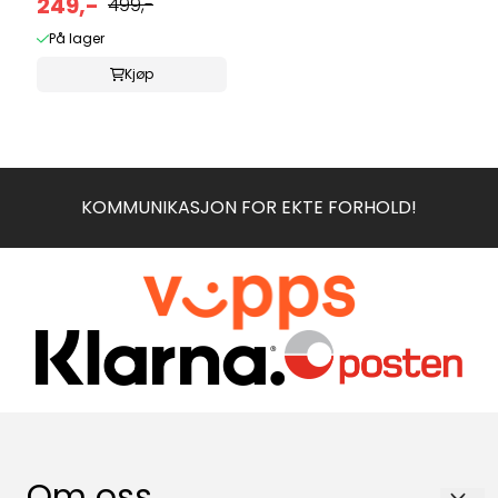
3,5mm - ...
249,-
499,-
På lager
Kjøp
KOMMUNIKASJON FOR EKTE FORHOLD!
Om oss