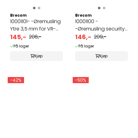
Brecom
Brecom
10001101- -Øremusling
10001100 -
Ytre 3,5 mm for VR-
-Øremusling security
2600 ...
145,-
3,5mm plugg
146,-
206,-
209,-
På lager
På lager
Kjøp
Kjøp
-42%
-50%