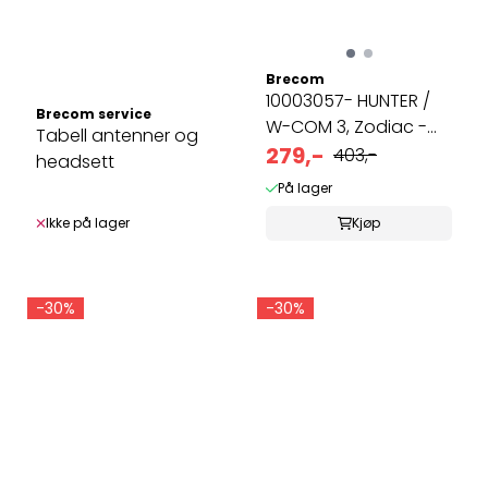
Brecom
10003057- HUNTER /
Brecom service
W-COM 3, Zodiac -
Tabell antenner og
Antenne ...
279,-
403,-
headsett
På lager
Ikke på lager
Kjøp
-30%
-30%