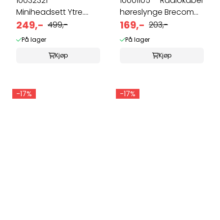
10032321- -
10001105- -Radiokabel
Miniheadsett Ytre.
høreslynge Brecom
Icom m.fler
249,-
m.fler
169,-
499,-
203,-
På lager
På lager
Kjøp
Kjøp
-17%
-17%