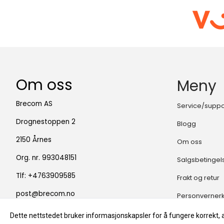
Om oss
Meny
Brecom AS
Service/suppo
Drognestoppen 2
Blogg
2150 Årnes
Om oss
Org. nr. 993048151
Salgsbetingel
Tlf:
+4763909585
Frakt og retur
post@brecom.no
Personverner
Dette nettstedet bruker informasjonskapsler for å fungere korrekt, 