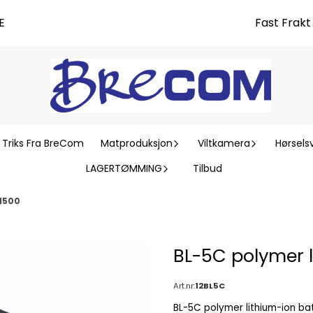
E
Fast Frak
 Triks Fra BreCom
Matproduksjon
Viltkamera
Hørsels
LAGERTØMMING
Tilbud
-1500
BL-5C polymer l
Art.nr:
12BL5C
BL-5C polymer lithium-ion ba