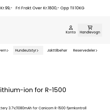
t Kr.99,- Fri Frakt Over Kr.1800,- Opp Til 10KG
Konto
Handlevogn
vern
Hundeutstyr
Jakttilbehør
Reservedeler
ithium-ion for R-1500
ttery 3.7V/1080mAh for Canicom R-1500 fjernkontroll