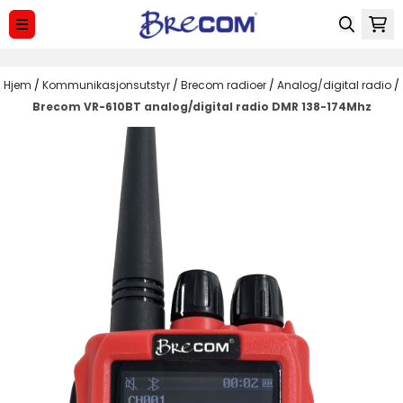
Hopp til innhold
Hjem
/
Kommunikasjonsutstyr
/
Brecom radioer
/
Analog/digital radio
/
Brecom VR-610BT analog/digital radio DMR 138-174Mhz