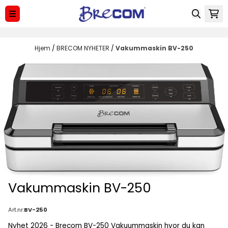
Hopp til innhold
Hjem
/
BRECOM NYHETER
/
Vakummaskin BV-250
Vakummaskin BV-250
Art.nr:
BV-250
Nyhet 2026 - Brecom BV-250 Vakuummaskin hvor du kan