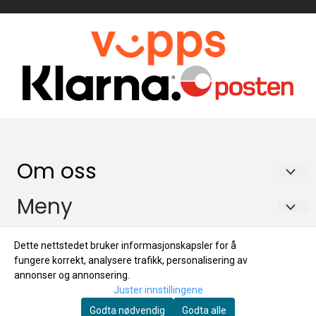
Om oss
Brecom AS
Meny
Drognestoppen 2
Service/support
Info
Dette nettstedet bruker informasjonskapsler for å
2150 Årnes
Blogg
fungere korrekt, analysere trafikk, personalisering av
Service/support
Nyhetsbrev
Org. nr. 993048151
annonser og annonsering.
Om oss
Juster innstillingene
Blogg
Tlf:
+4763909585
Registrer deg for å motta nyheter og tilbud!
Godta nødvendig
Godta alle
Salgsbetingelser